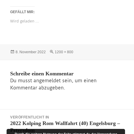
GEFÄLLT MIR:
Wird geladen …
Veröffentlicht
Originalgröße
8. November 2022
1200 × 800
am
Schreibe einen Kommentar
Du musst
angemeldet
sein, um einen
Kommentar abzugeben.
Beitragsnavigation
VERÖFFENTLICHT IN
2022 Kolping Rom Wallfahrt (40) Engelsburg –
Petersdom
Durch die weitere Nutzung der Seite stimmst du der Verwendung