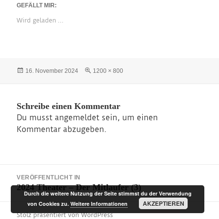
GEFÄLLT MIR:
Wird geladen …
Veröffentlicht
Originalgröße
16. November 2024
1200 × 800
am
Schreibe einen Kommentar
Du musst
angemeldet
sein, um einen
Kommentar abzugeben.
Beitragsnavigation
VERÖFFENTLICHT IN
2024 Theater – Der Mitlaufer (3)
Durch die weitere Nutzung der Seite stimmst du der Verwendung
AKZEPTIEREN
von Cookies zu.
Weitere Informationen
Stolz präsentiert von WordPress