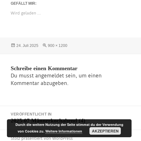
GEFÄLLT MIR:
Wird geladen …
Veröffentlicht
Originalgröße
24. Juli 2025
900 × 1200
am
Schreibe einen Kommentar
Du musst
angemeldet
sein, um einen
Kommentar abzugeben.
Beitragsnavigation
VERÖFFENTLICHT IN
2025-07 Männerkochabend (4)
Durch die weitere Nutzung der Seite stimmst du der Verwendung
AKZEPTIEREN
von Cookies zu.
Weitere Informationen
Stolz präsentiert von WordPress