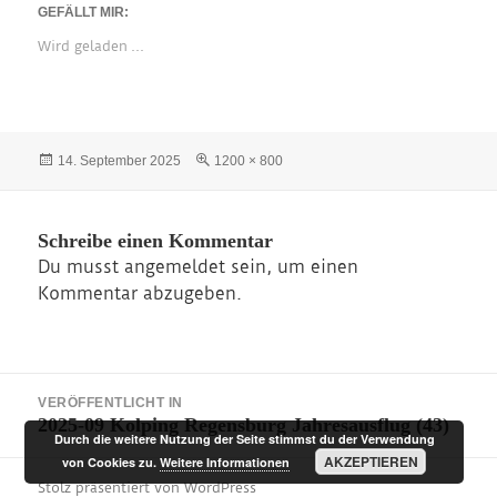
GEFÄLLT MIR:
Wird geladen …
Veröffentlicht
Originalgröße
14. September 2025
1200 × 800
am
Schreibe einen Kommentar
Du musst
angemeldet
sein, um einen
Kommentar abzugeben.
Beitragsnavigation
VERÖFFENTLICHT IN
2025-09 Kolping Regensburg Jahresausflug (43)
Durch die weitere Nutzung der Seite stimmst du der Verwendung
AKZEPTIEREN
von Cookies zu.
Weitere Informationen
Stolz präsentiert von WordPress