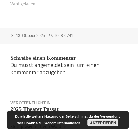
Wird geladen …
Veröffentlicht
Originalgröße
13. Oktober 2025
1058 × 741
am
Schreibe einen Kommentar
Du musst
angemeldet
sein, um einen
Kommentar abzugeben.
Beitragsnavigation
VERÖFFENTLICHT IN
2025 Theater Passau
Durch die weitere Nutzung der Seite stimmst du der Verwendung
AKZEPTIEREN
von Cookies zu.
Weitere Informationen
Stolz präsentiert von WordPress