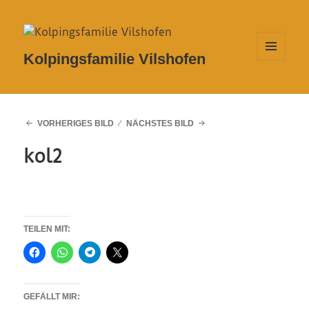
Kolpingsfamilie Vilshofen
MENÜ
UND
WIDGETS
VORHERIGES BILD
NÄCHSTES BILD
kol2
TEILEN MIT:
GEFÄLLT MIR: