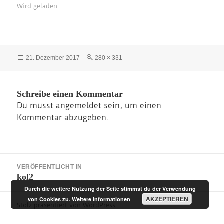
Wird geladen …
Veröffentlicht
Originalgröße
21. Dezember 2017
280 × 331
am
Schreibe einen Kommentar
Du musst
angemeldet
sein, um einen
Kommentar abzugeben.
Beitragsnavigation
VERÖFFENTLICHT IN
kol2
Durch die weitere Nutzung der Seite stimmst du der Verwendung
AKZEPTIEREN
von Cookies zu.
Weitere Informationen
Stolz präsentiert von WordPress