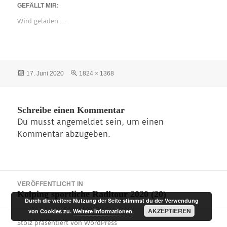
GEFÄLLT MIR:
Wird geladen …
Veröffentlicht
Originalgröße
17. Juni 2020
1824 × 1368
am
Schreibe einen Kommentar
Du musst
angemeldet
sein, um einen
Kommentar abzugeben.
Beitragsnavigation
VERÖFFENTLICHT IN
Kolping sportliche Radltour 2020 (20)
Durch die weitere Nutzung der Seite stimmst du der Verwendung
AKZEPTIEREN
von Cookies zu.
Weitere Informationen
Stolz präsentiert von WordPress