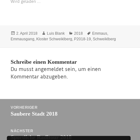
Wird geladen …
Veröffentlicht
Autor
Kategorien
Schlagwörter
2. April 2018
Luis Blank
2018
Emmaus
,
am
Emmausgang
,
Kloster Schweiklberg
,
P2018-19
,
Schweiklberg
Schreibe einen Kommentar
Du musst
angemeldet
sein, um einen
Kommentar abzugeben.
Beitragsnavigation
VORHERIGER
Vorheriger
Saubere Stadt 2018
Beitrag:
NÄCHSTER
Nächster
Sportliche Radltour 2018