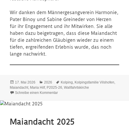
Wir danken dem Männergesangverein Harmonie,
Pater Binoy und Sabine Greineder von Herzen
für ihr Engagement und ihr Mitwirken. Sie alle
haben dazu beigetragen, dass diese Maiandacht
für die zahlreichen Gläubigen wieder zu einem
tiefen, ergreifenden Erlebnis wurde, das noch
lange nachwirkt.
Veröffentlicht
Kategorien
Schlagwörter
17. Mai 2026
2026
Kolping
,
Kolpingsfamilie Vilshofen
,
am
Maiandacht
,
Maria Hilf
,
P2025-26
,
Wallfahrtskirche
zu Ergreifende Maiandacht in der Wallfahrtski
Schreibe einen Kommentar
Maiandacht 2025