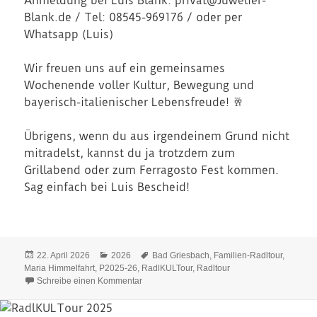
Anmeldung bei Luis Blank: privat@Juwelier-
Blank.de / Tel: 08545-969176 / oder per
Whatsapp (Luis)
Wir freuen uns auf ein gemeinsames
Wochenende voller Kultur, Bewegung und
bayerisch-italienischer Lebensfreude! 🥂
Übrigens, wenn du aus irgendeinem Grund nicht
mitradelst, kannst du ja trotzdem zum
Grillabend oder zum Ferragosto Fest kommen.
Sag einfach bei Luis Bescheid!
Veröffentlicht
Kategorien
Schlagwörter
22. April 2026
2026
Bad Griesbach
,
Familien-Radltour
,
am
Maria Himmelfahrt
,
P2025-26
,
RadlKULTour
,
Radltour
zu RadlKULTour 2026
Schreibe einen Kommentar