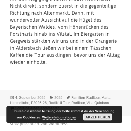
Nicht direkt, sondern zuerst in die gegenteilige
Richtung nach Altenmarkt. Dann, mit
wundervoller Aussicht auf die Hügel des
Bayerischen Waldes, vom Höhenrücken des
Forstharts hinab ins Vilstal. Im Biergarten in
Gergweis stärkten wir uns und in der Orangerie
in Aldersbach ließen wir bei einem Tässchen
Kaffee die Tour ausklingen, bevor uns der Alltag
wieder einholte.
Veröffentlicht
Kategorien
Schlagwörter
4. September 2025
2025
Familien-Radltour
,
Maria
am
Himmelfahrt
,
P2025-26
,
RadlKULTour
,
Radltour
,
Villa Quintana
zu RadlKULTour 2025
Schreibe einen Kommentar
Durch die weitere Nutzung der Seite stimmst du der Verwendung
AKZEPTIEREN
von Cookies zu.
Weitere Informationen
Stolz präsentiert von WordPress