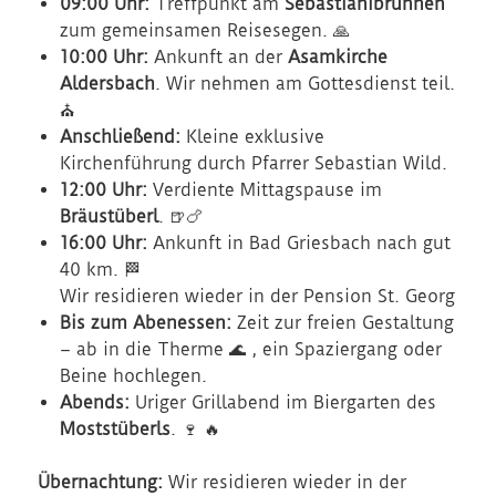
09:00 Uhr:
Treffpunkt am
Sebastianibrunnen
zum gemeinsamen Reisesegen. 🙏
10:00 Uhr:
Ankunft an der
Asamkirche
Aldersbach
. Wir nehmen am Gottesdienst teil.
⛪
Anschließend:
Kleine exklusive
Kirchenführung durch Pfarrer Sebastian Wild.
12:00 Uhr:
Verdiente Mittagspause im
Bräustüberl
. 🍺🍗
16:00 Uhr:
Ankunft in Bad Griesbach nach gut
40 km. 🏁
Wir residieren wieder in der Pension St. Georg
Bis zum Abenessen:
Zeit zur freien Gestaltung
– ab in die Therme 🌊 , ein Spaziergang oder
Beine hochlegen.
Abends:
Uriger Grillabend im Biergarten des
Moststüberls
. 🍷 🔥
Übernachtung:
Wir residieren wieder in der