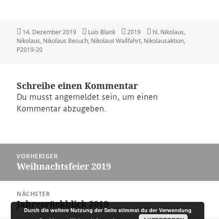
Veröffentlicht
Autor
Kategorien
Schlagwörter
14. Dezember 2019
Luis Blank
2019
hl. Nikolaus
,
am
Nikolaus
,
Nikolaus Besuch
,
Nikolaus Wallfahrt
,
Nikolausaktion
,
P2019-20
Schreibe einen Kommentar
Du musst
angemeldet
sein, um einen
Kommentar abzugeben.
Beitragsnavigation
VORHERIGER
Weihnachtsfeier 2019
Vorheriger
Beitrag:
NÄCHSTER
Jahresrückblick 2019
Nächster
Durch die weitere Nutzung der Seite stimmst du der Verwendung
Beitrag: