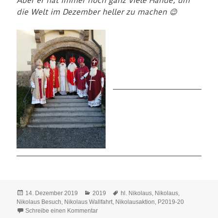
Aber er hat immer noch ganz viele Hände, um
die Welt im Dezember heller zu machen 😉
Veröffentlicht
Kategorien
Schlagwörter
14. Dezember 2019
2019
hl. Nikolaus
,
Nikolaus
,
am
Nikolaus Besuch
,
Nikolaus Wallfahrt
,
Nikolausaktion
,
P2019-20
zu Nikolausaktion 2019
Schreibe einen Kommentar