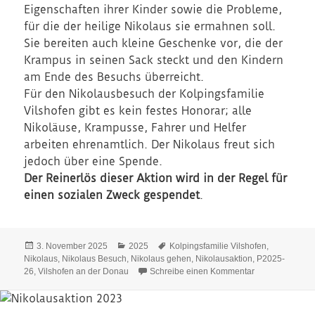
Eigenschaften ihrer Kinder sowie die Probleme,
für die der heilige Nikolaus sie ermahnen soll.
Sie bereiten auch kleine Geschenke vor, die der
Krampus in seinen Sack steckt und den Kindern
am Ende des Besuchs überreicht.
Für den Nikolausbesuch der Kolpingsfamilie
Vilshofen gibt es kein festes Honorar; alle
Nikoläuse, Krampusse, Fahrer und Helfer
arbeiten ehrenamtlich. Der Nikolaus freut sich
jedoch über eine Spende.
Der Reinerlös dieser Aktion wird in der Regel für
einen sozialen Zweck gespendet
.
Veröffentlicht
Kategorien
Schlagwörter
3. November 2025
2025
Kolpingsfamilie Vilshofen
,
am
Nikolaus
,
Nikolaus Besuch
,
Nikolaus gehen
,
Nikolausaktion
,
P2025-
zu Nikolausakt
26
,
Vilshofen an der Donau
Schreibe einen Kommentar