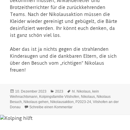
bekommen müssen, Ankleidehelfer und
Brotzeitherrichter für die zurückkehrenden
Teams. Nach der Nikolausaktion müssen die
Kleider wieder gereinigt und gebügelt, die Bärte
desinfiziert werden. Ihr könnt euch denken, da
ist ganz schön viel los.
Aber das ist ja nichts gegen die strahlenden
Kinderaugen und die dankbaren Eltern, die sich
über den Besuch vom „richtigen“ Nikolaus
freuen!
Veröffentlicht
Kategorien
Schlagwörter
10. Dezember 2023
2023
hl. Nikolaus
,
kein
am
Weihnachtsmann
,
Kolpingsfamilie Vilshofen
,
Nikolaus
,
Nikolaus
Besuch
,
Nikolaus gehen
,
Nikolausaktion
,
P2023-24
,
Vilshofen an der
zu Nikolausaktion 2023
Donau
Schreibe einen Kommentar