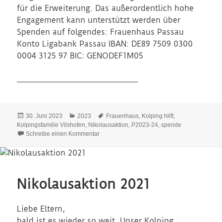
für die Erweiterung. Das außerordentlich hohe
Engagement kann unterstützt werden über
Spenden auf folgendes: Frauenhaus Passau
Konto Ligabank Passau IBAN: DE89 7509 0300
0004 3125 97 BIC: GENODEF1M05
Veröffentlicht
Kategorien
Schlagwörter
30. Juni 2023
2023
Frauenhaus
,
Kolping hilft
,
am
Kolpingsfamilie Vilshofen
,
Nikolausaktion
,
P2023-24
,
spende
zu Kolping hilft
Schreibe einen Kommentar
Nikolausaktion 2021
Liebe Eltern,
bald ist es wieder so weit. Unser Kolping