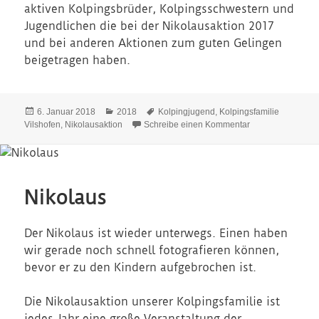
aktiven Kolpingsbrüder, Kolpingsschwestern und
Jugendlichen die bei der Nikolausaktion 2017
und bei anderen Aktionen zum guten Gelingen
beigetragen haben.
Veröffentlicht
Kategorien
Schlagwörter
6. Januar 2018
2018
Kolpingjugend
,
Kolpingsfamilie
am
zu Nikolaus Dank
Vilshofen
,
Nikolausaktion
Schreibe einen Kommentar
Nikolaus
Der Nikolaus ist wieder unterwegs. Einen haben
wir gerade noch schnell fotografieren können,
bevor er zu den Kindern aufgebrochen ist.
Die Nikolausaktion unserer Kolpingsfamilie ist
jedes Jahr eine große Veranstaltung der