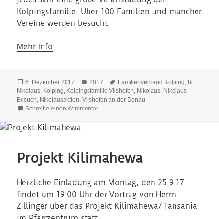
Kolpingsfamilie. Über 100 Familien und mancher
Vereine werden besucht.
Mehr Info
Veröffentlicht
Kategorien
Schlagwörter
6. Dezember 2017
2017
Familienverband Kolping
,
hl.
am
Nikolaus
,
Kolping
,
Kolpingsfamilie Vilshofen
,
Nikolaus
,
Nikolaus
Besuch
,
Nikolausaktion
,
Vilshofen an der Donau
zu Nikolaus
Schreibe einen Kommentar
Projekt Kilimahewa
Herzliche Einladung am Montag, den 25.9.17
findet um 19:00 Uhr der Vortrag von Herrn
Zillinger über das Projekt Kilimahewa/Tansania
im Pfarrzentrum statt.