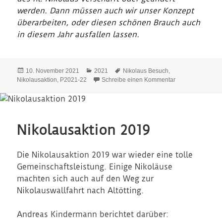
werden. Dann müssen auch wir unser Konzept
überarbeiten, oder diesen schönen Brauch auch
in diesem Jahr ausfallen lassen.
Veröffentlicht
Kategorien
Schlagwörter
10. November 2021
2021
Nikolaus Besuch
,
am
zu Nikolausaktio
Nikolausaktion
,
P2021-22
Schreibe einen Kommentar
Nikolausaktion 2019
Die Nikolausaktion 2019 war wieder eine tolle
Gemeinschaftsleistung. Einige Nikoläuse
machten sich auch auf den Weg zur
Nikolauswallfahrt nach Altötting.
Andreas Kindermann berichtet darüber: