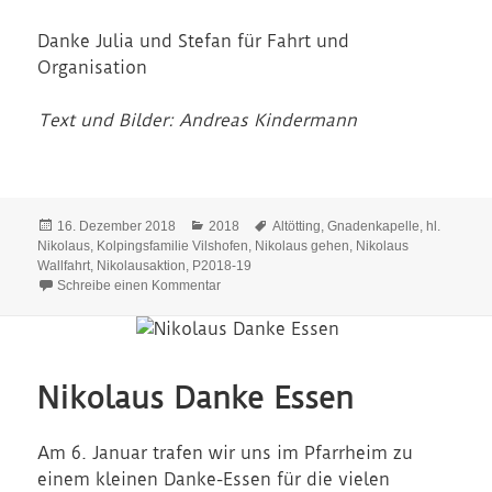
Danke Julia und Stefan für Fahrt und
Organisation
Text und Bilder: Andreas Kindermann
Veröffentlicht
Kategorien
Schlagwörter
16. Dezember 2018
2018
Altötting
,
Gnadenkapelle
,
hl.
am
Nikolaus
,
Kolpingsfamilie Vilshofen
,
Nikolaus gehen
,
Nikolaus
Wallfahrt
,
Nikolausaktion
,
P2018-19
zu Nikolausaktion und Wallfahrt 2018
Schreibe einen Kommentar
Nikolaus Danke Essen
Am 6. Januar trafen wir uns im Pfarrheim zu
einem kleinen Danke-Essen für die vielen