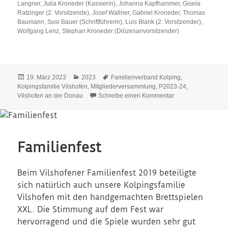
Langner, Julia Kroneder (Kassierin), Johanna Kapfhammer, Gisela
Ratzinger (2. Vorsitzende), Josef Wallner, Gabriel Kroneder, Thomas
Baumann, Susi Bauer (Schriftführerin), Luis Blank (2. Vorsitzender),
Wolfgang Lenz, Stephan Kroneder (Diözesanvorsitzender)
Veröffentlicht
Kategorien
Schlagwörter
19. März 2023
2023
Familienverband Kolping
,
am
Kolpingsfamilie Vilshofen
,
Mitgliederversammlung
,
P2023-24
,
zu Mitgliedervers
Vilshofen an der Donau
Schreibe einen Kommentar
Familienfest
Beim Vilshofener Familienfest 2019 beteiligte
sich natürlich auch unsere Kolpingsfamilie
Vilshofen mit den handgemachten Brettspielen
XXL. Die Stimmung auf dem Fest war
hervorragend und die Spiele wurden sehr gut