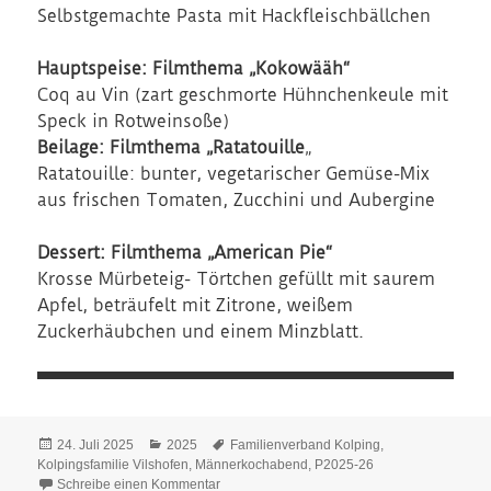
Selbstgemachte Pasta mit Hackfleischbällchen
Hauptspeise: Filmthema „Kokowääh“
Coq au Vin (zart geschmorte Hühnchenkeule mit
Speck in Rotweinsoße)
Beilage: Filmthema „Ratatouille
„
Ratatouille: bunter, vegetarischer Gemüse-Mix
aus frischen Tomaten, Zucchini und Aubergine
Dessert: Filmthema „American Pie“
Krosse Mürbeteig- Törtchen gefüllt mit saurem
Apfel, beträufelt mit Zitrone, weißem
Zuckerhäubchen und einem Minzblatt.
Veröffentlicht
Kategorien
Schlagwörter
24. Juli 2025
2025
Familienverband Kolping
,
am
Kolpingsfamilie Vilshofen
,
Männerkochabend
,
P2025-26
zu Eat the Film – Männerkochabend 2025
Schreibe einen Kommentar