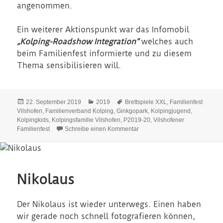
angenommen.
Ein weiterer Aktionspunkt war das Infomobil
„Kolping-Roadshow Integration“
welches auch
beim Familienfest informierte und zu diesem
Thema sensibilisieren will.
Veröffentlicht
Kategorien
Schlagwörter
22. September 2019
2019
Brettspiele XXL
,
Familienfest
am
Vilshofen
,
Familienverband Kolping
,
Ginkgopark
,
Kolpingjugend
,
Kolpingkids
,
Kolpingsfamilie Vilshofen
,
P2019-20
,
Vilshofener
zu Familienfest
Familienfest
Schreibe einen Kommentar
Nikolaus
Der Nikolaus ist wieder unterwegs. Einen haben
wir gerade noch schnell fotografieren können,