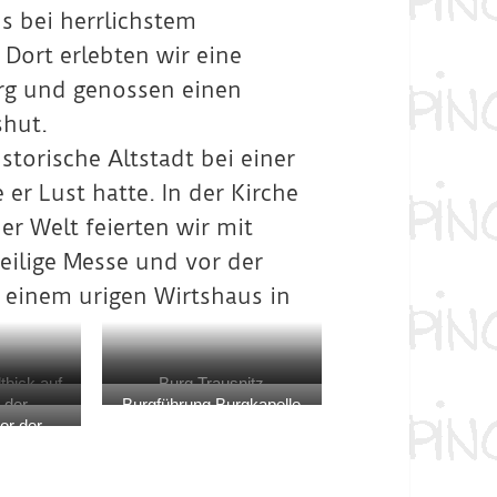
s bei herrlichstem
Dort erlebten wir eine
urg und genossen einen
shut.
torische Altstadt bei einer
er Lust hatte. In der Kirche
r Welt feierten wir mit
eilige Messe und vor der
n einem urigen Wirtshaus in
tbick auf
Burg Trausnitz
 der
Burgführung Burgkapelle
g
or der
che
che