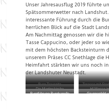
Unser Jahresausflug 2019 führte un
Spätsommerwetter nach Landshut. 
interessante Führung durch die B
herrlichen Blick auf die Stadt Land
Am Nachmittag genossen wir die his
Tasse Cappucino, oder jeder so wie 
mit dem höchsten Backsteinturm de
unserem Präses CC Snethlage die H
Heimfahrt stärkten wir uns noch i
der Landshuter Neustadt.
Burg Trausnitz
Terasse mit Stad
Die Martinskirche
Hl Messe in
der Bur
Burgführung Burgkapelle
Gruppenbild v
Martinskir
Martinskir