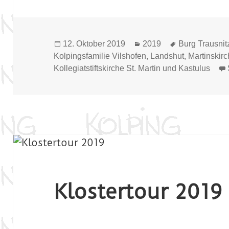
Veröffentlicht
Kategorien
Schlagwörter
12. Oktober 2019
2019
Burg Trausnit
am
Kolpingsfamilie Vilshofen
,
Landshut
,
Martinskir
Kollegiatstiftskirche St. Martin und Kastulus
Klostertour 2019