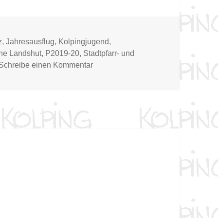
z
,
Jahresausflug
,
Kolpingjugend
,
che Landshut
,
P2019-20
,
Stadtpfarr- und
zu Jahresausflug nach Landshut
Schreibe einen Kommentar