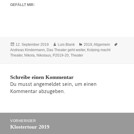
GEFÄLLT MIR:
Veröffentlicht
Autor
Kategorien
Schlagwö
12. September 2019
Luis Blank
2019
,
Allgemein
am
Andreas Kindermann
,
Das Theater geht weiter
,
Kolping macht
Theater
,
Nikola
,
Nikolaus
,
P2019-20
,
Theater
Schreibe einen Kommentar
Du musst
angemeldet
sein, um einen
Kommentar abzugeben.
Beitragsnavigation
VORHERIGER
Vorheriger
Klostertour 2019
Beitrag: