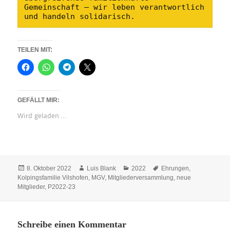
Gemeinschaft – wir leben verantwortlich 
und handeln solidarisch.
TEILEN MIT:
GEFÄLLT MIR:
Wird geladen …
Veröffentlicht
Autor
Kategorien
Schlagwörter
8. Oktober 2022
Luis Blank
2022
Ehrungen
,
am
Kolpingsfamilie Vilshofen
,
MGV
,
Mitgliederversammlung
,
neue
Mitglieder
,
P2022-23
Schreibe einen Kommentar