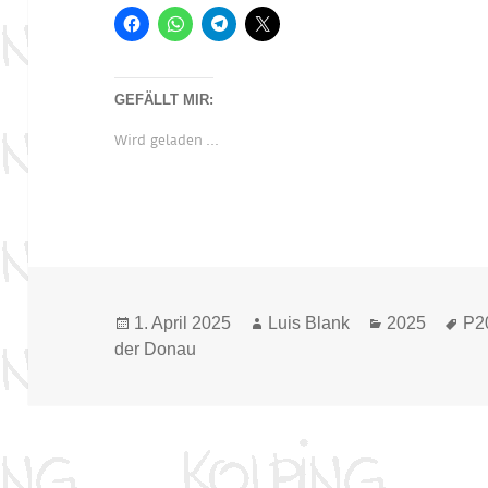
GEFÄLLT MIR:
Wird geladen …
Veröffentlicht
Autor
Kategorien
Sch
1. April 2025
Luis Blank
2025
P2
am
der Donau