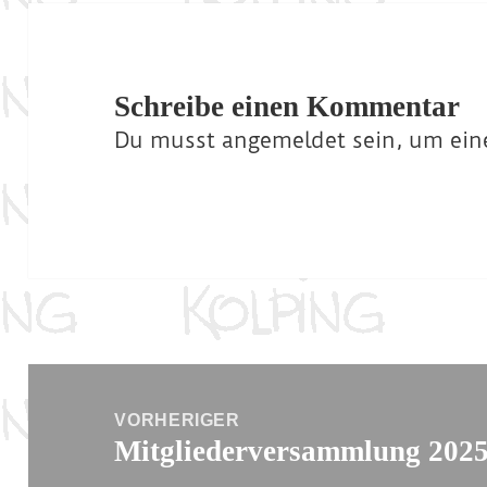
Schreibe einen Kommentar
Du musst
angemeldet
sein, um ei
Beitragsnavigation
VORHERIGER
Mitgliederversammlung 202
Vorheriger
Beitrag: