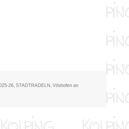
lagwörter
025-26
,
STADTRADELN
,
Vilshofen an