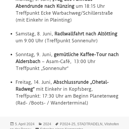
Abendrunde nach Künzing
um 18:15 Uhr
Treffpunkt Ecke Warbachweg/Schillerstraße
(mit Einkehr in Pleinting)
Samstag, 8. Juni,
Radlwallfahrt nach Altötting
um 9:00 Uhr (Treffpunkt Sonnenuhr)
Sonntag, 9. Juni,
gemütliche Kaffee-Tour nach
Aldersbach
– Asam-Café, 13:00 Uhr
Treffpunkt „Sonnenuhr“
Freitag, 14. Juni,
Abschlussrunde „Ohetal-
Radweg“
mit Einkehr in Kopfsberg,
Treffpunkt: 17:30 Uhr am Beginn Planetenweg
(Rad- /Boots- / Wanderterminal)
Veröffentlicht
Kategorien
Schlagwörter
5. April 2024
2024
P2024-25
,
STADTRADELN
,
Vilshofen
am
zu Stadtradeln 2024