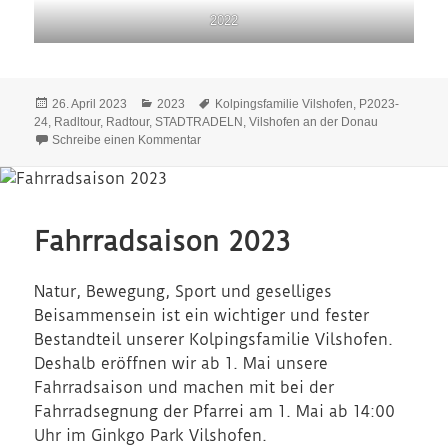
2022
Veröffentlicht
Kategorien
Schlagwörter
26. April 2023
2023
Kolpingsfamilie Vilshofen
,
P2023-
am
24
,
Radltour
,
Radtour
,
STADTRADELN
,
Vilshofen an der Donau
zu Stadtradeln 2023
Schreibe einen Kommentar
Fahrradsaison 2023
Natur, Bewegung, Sport und geselliges
Beisammensein ist ein wichtiger und fester
Bestandteil unserer Kolpingsfamilie Vilshofen.
Deshalb eröffnen wir ab 1. Mai unsere
Fahrradsaison und machen mit bei der
Fahrradsegnung der Pfarrei am 1. Mai ab 14:00
Uhr im Ginkgo Park Vilshofen.