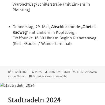
Warbachweg/Schillerstraße (mit Einkehr in
Pleinting)
Donnerstag, 29. Mai,
Abschlussrunde „Ohetal-
Radweg“
mit Einkehr in Kopfsberg,
Treffpunkt: 16:30 Uhr am Beginn Planetenweg
(Rad- /Boots- / Wanderterminal)
Veröffentlicht
Kategorien
Schlagwörter
1. April 2025
2025
P2025-26
,
STADTRADELN
,
Vilshofen
am
zu Stadtradeln 2025
an der Donau
Schreibe einen Kommentar
Stadtradeln 2024