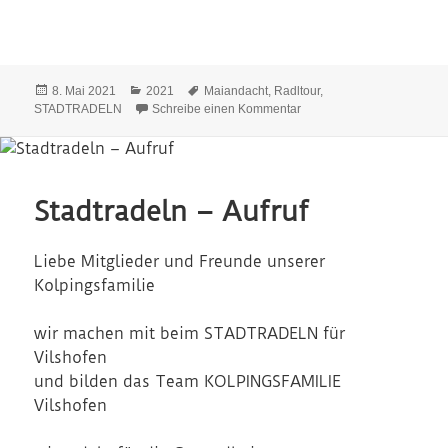
Veröffentlicht
Kategorien
Schlagwörter
8. Mai 2021
2021
Maiandacht
,
Radltour
,
am
zu Stadtradeln 2021
STADTRADELN
Schreibe einen Kommentar
Stadtradeln – Aufruf
Liebe Mitglieder und Freunde unserer
Kolpingsfamilie
wir machen mit beim STADTRADELN für
Vilshofen
und bilden das Team KOLPINGSFAMILIE
Vilshofen