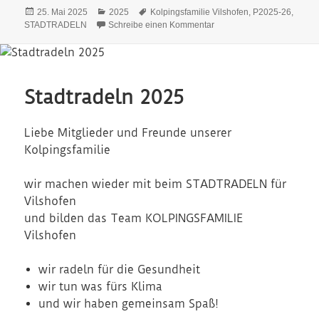
Veröffentlicht
Kategorien
Schlagwörter
25. Mai 2025
2025
Kolpingsfamilie Vilshofen
,
P2025-26
,
am
zu Stadtradeln 2025
STADTRADELN
Schreibe einen Kommentar
Stadtradeln 2025
Liebe Mitglieder und Freunde unserer
Kolpingsfamilie
wir machen wieder mit beim STADTRADELN für
Vilshofen
und bilden das Team KOLPINGSFAMILIE
Vilshofen
wir radeln für die Gesundheit
wir tun was fürs Klima
und wir haben gemeinsam Spaß!