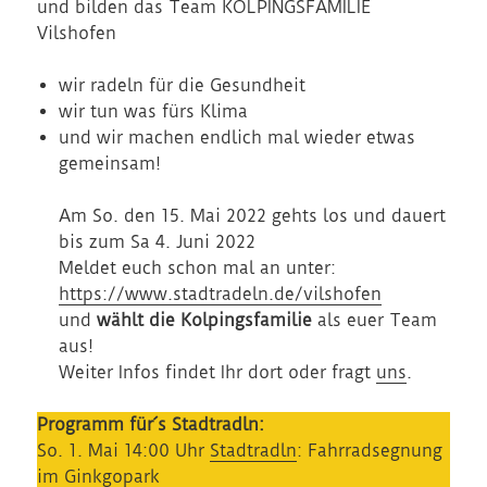
und bilden das Team KOLPINGSFAMILIE
Vilshofen
wir radeln für die Gesundheit
wir tun was fürs Klima
und wir machen endlich mal wieder etwas
gemeinsam!
Am So. den 15. Mai 2022 gehts los und dauert
bis zum Sa 4. Juni 2022
Meldet euch schon mal an unter:
https://www.stadtradeln.de/vilshofen
und
wählt die Kolpingsfamilie
als euer Team
aus!
Weiter Infos findet Ihr dort oder fragt
uns
.
Programm für´s Stadtradln:
So. 1. Mai 14:00 Uhr
Stadtradln
: Fahrradsegnung
im Ginkgopark