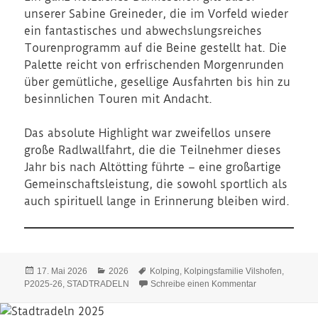
unserer Sabine Greineder, die im Vorfeld wieder
ein fantastisches und abwechslungsreiches
Tourenprogramm auf die Beine gestellt hat. Die
Palette reicht von erfrischenden Morgenrunden
über gemütliche, gesellige Ausfahrten bis hin zu
besinnlichen Touren mit Andacht.
Das absolute Highlight war zweifellos unsere
große Radlwallfahrt, die die Teilnehmer dieses
Jahr bis nach Altötting führte – eine großartige
Gemeinschaftsleistung, die sowohl sportlich als
auch spirituell lange in Erinnerung bleiben wird.
Veröffentlicht
Kategorien
Schlagwörter
17. Mai 2026
2026
Kolping
,
Kolpingsfamilie Vilshofen
,
am
zu Kolpingsfami
P2025-26
,
STADTRADELN
Schreibe einen Kommentar