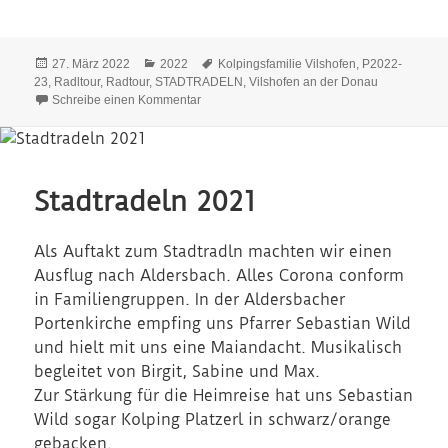
0
0
2
2
1
2
Veröffentlicht
Kategorien
Schlagwörter
27. März 2022
2022
Kolpingsfamilie Vilshofen
,
P2022-
am
23
,
Radltour
,
Radtour
,
STADTRADELN
,
Vilshofen an der Donau
zu Stadtradeln 2022
Schreibe einen Kommentar
Stadtradeln 2021
Als Auftakt zum Stadtradln machten wir einen
Ausflug nach Aldersbach. Alles Corona conform
in Familiengruppen. In der Aldersbacher
Portenkirche empfing uns Pfarrer Sebastian Wild
und hielt mit uns eine Maiandacht. Musikalisch
begleitet von Birgit, Sabine und Max.
Zur Stärkung für die Heimreise hat uns Sebastian
Wild sogar Kolping Platzerl in schwarz/orange
gebacken.