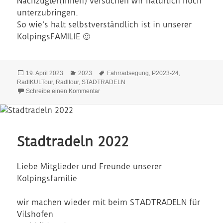
Nachzügler(innen) versuchen wir natürlich noch
unterzubringen.
So wie’s halt selbstverständlich ist in unserer
KolpingsFAMILIE 🙂
Veröffentlicht
Kategorien
Schlagwörter
19. April 2023
2023
Fahrradsegung
,
P2023-24
,
am
RadlKULTour
,
Radltour
,
STADTRADELN
zu Fahrradsaison 2023
Schreibe einen Kommentar
Stadtradeln 2022
Liebe Mitglieder und Freunde unserer
Kolpingsfamilie
wir machen wieder mit beim STADTRADELN für
Vilshofen