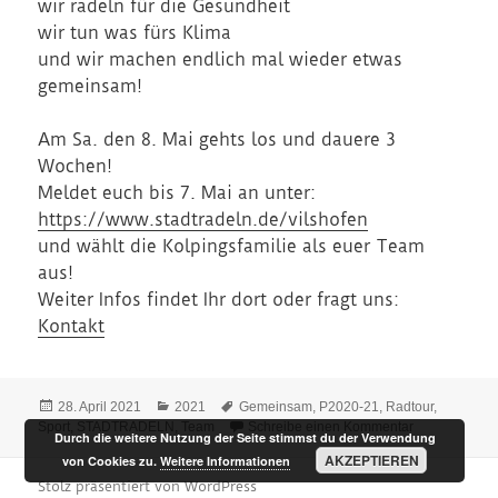
wir radeln für die Gesundheit
wir tun was fürs Klima
und wir machen endlich mal wieder etwas
gemeinsam!
Am Sa. den 8. Mai gehts los und dauere 3
Wochen!
Meldet euch bis 7. Mai an unter:
https://www.stadtradeln.de/vilshofen
und wählt die Kolpingsfamilie als euer Team
aus!
Weiter Infos findet Ihr dort oder fragt uns:
Kontakt
Veröffentlicht
Kategorien
Schlagwörter
28. April 2021
2021
Gemeinsam
,
P2020-21
,
Radtour
,
am
zu Stadtradeln
Sport
,
STADTRADELN
,
Team
Schreibe einen Kommentar
Durch die weitere Nutzung der Seite stimmst du der Verwendung
AKZEPTIEREN
von Cookies zu.
Weitere Informationen
Stolz präsentiert von WordPress