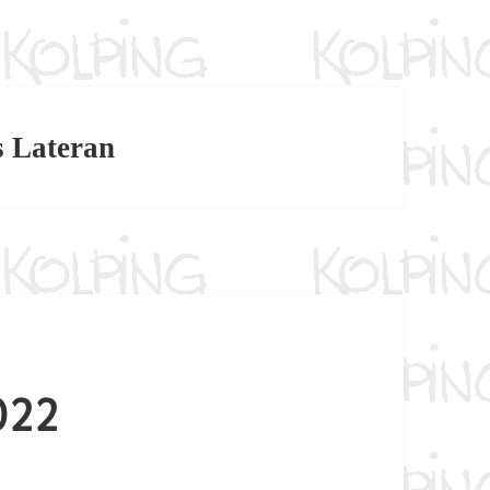
s Lateran
022