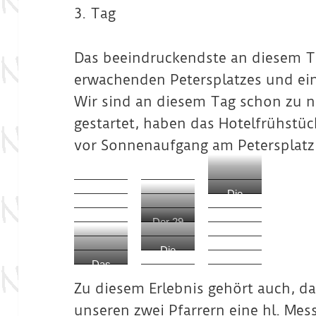
3. Tag
Das beeindruckendste an diesem Ta
erwachenden Petersplatzes und ein
Wir sind an diesem Tag schon zu n
gestartet, haben das Hotelfrühstü
vor Sonnenaufgang am Petersplatz
Die
Sonne
Der 29
geht auf
Meter
am
Die
hohe
Petersp
Das
Pietà
Baldac
latz
Grab
von
hin, der
Zu diesem Erlebnis gehört auch, 
von
Michela
sich
unseren zwei Pfarrern eine hl. Mess
Papst
ngelo
über