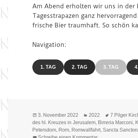
a
des
s
Rast
des
Sancta
Lateran
in der
Am Abend erholten wir uns in der 
den
r
Heiligen
Reliquie
auf
Lateran
Sanctor
balsilika
Lateran
Vatik
Tagesstrapazen ganz hervorragend. 
y
Kreuze
ua in
dem
um
basilika
an
s in
der
Weg
frische Bier traumhaft. So schön ka
und
Jerusal
Basilika
zum
Rom
em
des
Abend
Heiligen
mahl
Navigation:
Kreuze
s in
Jerusal
1. TAG
2. TAG
3. TAG
4
em
Veröffentlicht
Kategorien
Schlagwörte
3. November 2022
2022
7 Pilger Kir
am
des hl. Kreuzes in Jerusalem
,
Birreria Marconi
,
K
Petersdom
,
Rom
,
Romwallfahrt
,
Sancta Sancto
zu Rom Wallfahrt 
Schreibe einen Kommentar