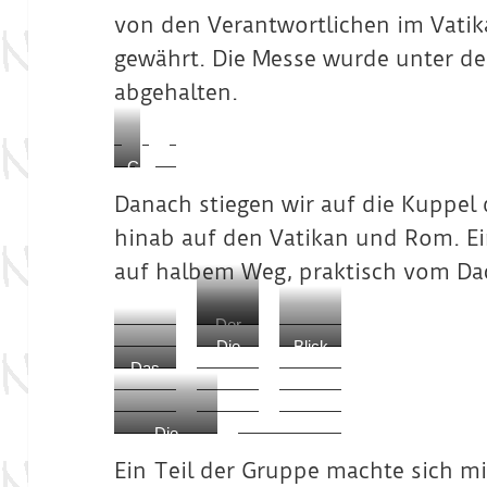
Alexan
von den Verantwortlichen im Vatik
dem
der VII.
Hauptal
gewährt. Die Messe wurde unter de
skulptur
tar
ales
abgehalten.
erhebt
Denkm
und das
al, von
Grab
Gian
Petri
C
Lorenz
akzentu
h
Danach stiegen wir auf die Kuppel
o
iert,
a
Bernini
hinab auf den Vatikan und Rom. Ei
wurde
p
von
e
auf halbem Weg, praktisch vom Da
Bernini
l
geschaf
o
Der
fen!
f
Die
Blick
aufer
O
Das
Audi
von
stan
u
Vatik
enzh
der
dene
r
anis
alle
Kup
Jesu
L
Die
che
(mit
pel
s
a
Schweizer
Wap
Foto
auf
Ein Teil der Gruppe machte sich mi
Chri
d
Garde