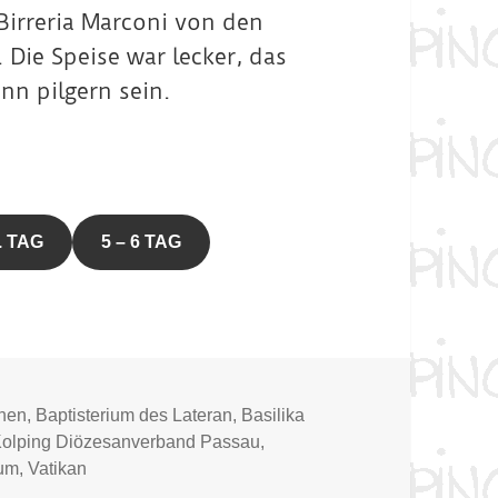
Birreria Marconi von den
Die Speise war lecker, das
nn pilgern sein.
. TAG
5 – 6 TAG
r
chen
,
Baptisterium des Lateran
,
Basilika
olping Diözesanverband Passau
,
rum
,
Vatikan
2022