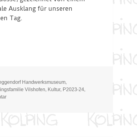
ale Ausklang für unseren
hen Tag.
eggendorf Handwerksmuseum
,
ingsfamilie Vilshofen
,
Kultur
,
P2023-24
,
zu Museums-Tag
tar