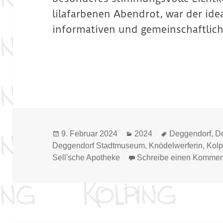
lilafarbenen Abendrot, war der ide
informativen und gemeinschaftlic
Veröffentlicht
Kategorien
Schlagwörter
9. Februar 2024
2024
Deggendorf
,
D
am
Deggendorf Stadtmuseum
,
Knödelwerferin
,
Kolp
Sell'sche Apotheke
Schreibe einen Kommen