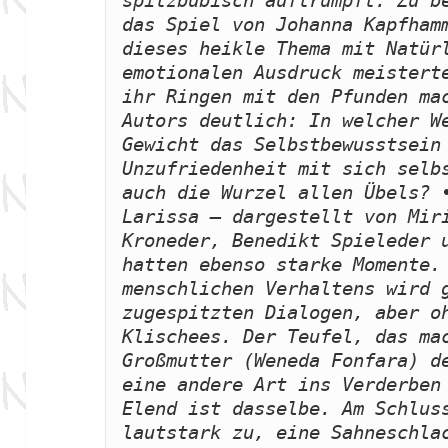
spitzbübisch auftrumpft. Zu be
das Spiel von Johanna Kapfhamm
dieses heikle Thema mit Natürl
emotionalen Ausdruck meisterte
ihr Ringen mit den Pfunden mac
Autors deutlich: In welcher We
Gewicht das Selbstbewusstsein 
Unzufriedenheit mit sich selb
auch die Wurzel allen Übels? •
Larissa — dargestellt von Miri
Kroneder, Benedikt Spieleder u
hatten ebenso starke Momente. 
menschlichen Verhaltens wird g
zugespitzten Dialogen, aber oh
Klischees. Der Teufel, das mac
Großmutter (Weneda Fonfara) de
eine andere Art ins Verderben 
Elend ist dasselbe. Am Schluss
lautstark zu, eine Sahneschlac