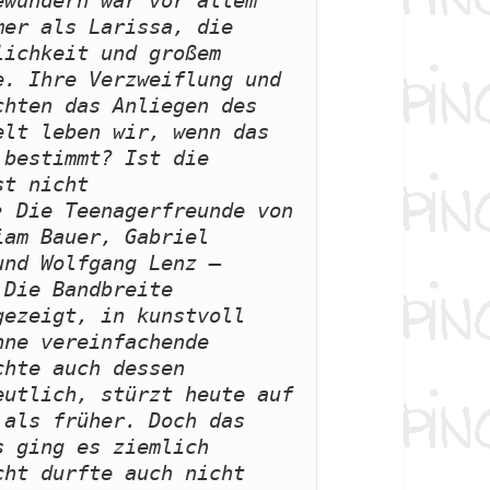
wundern war vor allem 
er als Larissa, die 
ichkeit und großem 
. Ihre Verzweiflung und 
hten das Anliegen des 
lt leben wir, wenn das 
bestimmt? Ist die 
st nicht 
 Die Teenagerfreunde von 
am Bauer, Gabriel 
nd Wolfgang Lenz — 
Die Bandbreite 
ezeigt, in kunstvoll 
ne vereinfachende 
hte auch dessen 
utlich, stürzt heute auf 
als früher. Doch das 
 ging es ziemlich 
ht durfte auch nicht 