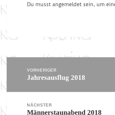
Du musst
angemeldet
sein, um ei
Beitragsnavigation
VORHERIGER
Jahresausflug 2018
Vorheriger
Beitrag:
NÄCHSTER
Männerstaunabend 2018
Nächster