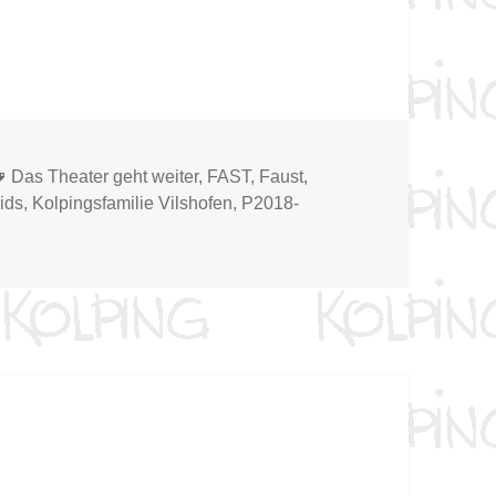
ien
Schlagwörter
Das Theater geht weiter
,
FAST
,
Faust
,
ids
,
Kolpingsfamilie Vilshofen
,
P2018-