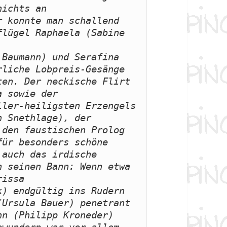
ichts an 
 konnte man schallend 
lügel Raphaela (Sabine 
Baumann) und Serafina 
liche Lobpreis-Gesänge 
en. Der neckische Flirt 
 sowie der 
ler-heiligsten Erzengels 
 Snethlage), der 
den faustischen Prolog 
ür besonders schöne 
auch das irdische 
 seinen Bann: Wenn etwa 
rissa 
) endgültig ins Rudern 
Ursula Bauer) penetrant 
n (Philipp Kroneder) 