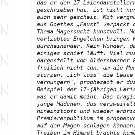
das er den 17 Laiendarstellern
geschrieben hat, ist nicht nur
auch sehr gescheit. Mit vergnü
aus Goethes „Faust" verpackt d
Thema Magersucht kunstvoll. Me
verliebtes Engelchen bringen H
durcheinander. Kein Wunder, da
einiges schief läuft. Viel mus
dargestellt vom Aldersbacher P
freilich nicht tun, um die Men
stürzen. „Ich lass' die Leute 
verhungern", prophezeit er düs
Beispiel der 17-jährigen Laris
was er damit meint. Das tragis
junge Mädchen, das verzweifelt
hineinstopft und wieder erbric
Premierenpublikum im proppenvo
auf den Magen schlagen können.
Treiben im Himmel brachte komö