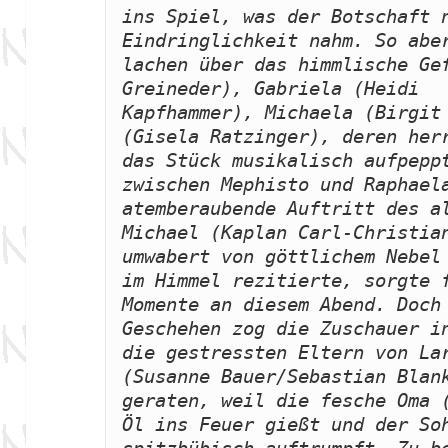
ins Spiel, was der Botschaft n
Eindringlichkeit nahm. So aber
lachen über das himmlische Gef
Greineder), Gabriela (Heidi 
Kapfhammer), Michaela (Birgit 
(Gisela Ratzinger), deren herr
das Stück musikalisch aufpeppt
zwischen Mephisto und Raphaela
atemberaubende Auftritt des al
Michael (Kaplan Carl-Christian
umwabert von göttlichem Nebel 
im Himmel rezitierte, sorgte f
Momente an diesem Abend. Doch 
Geschehen zog die Zuschauer in
die gestressten Eltern von La
(Susanne Bauer/Sebastian Blank
geraten, weil die fesche Oma (
Öl ins Feuer gießt und der Soh