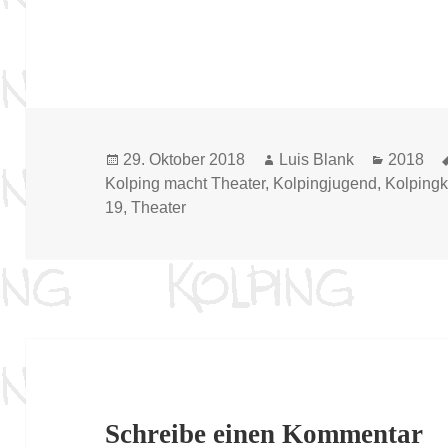
Veröffentlicht
Autor
Kategor
29. Oktober 2018
Luis Blank
2018
am
Kolping macht Theater
,
Kolpingjugend
,
Kolpingk
19
,
Theater
Schreibe einen Kommentar