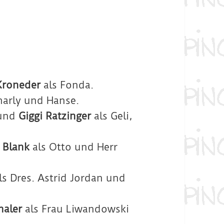
Kroneder
als Fonda.
harly und Hanse.
und
Giggi Ratzinger
als Geli,
 Blank
als Otto und Herr
ls Dres. Astrid Jordan und
haler
als Frau Liwandowski