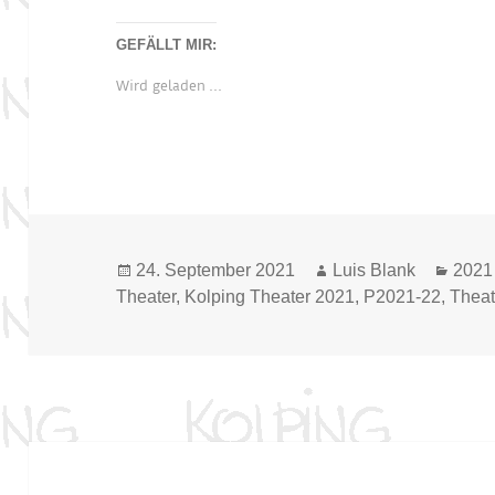
GEFÄLLT MIR:
Wird geladen …
Veröffentlicht
Autor
Kate
24. September 2021
Luis Blank
2021
am
Theater
,
Kolping Theater 2021
,
P2021-22
,
Theat