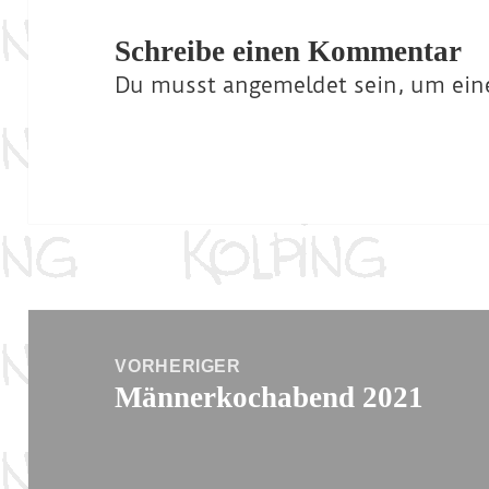
Schreibe einen Kommentar
Du musst
angemeldet
sein, um ei
Beitragsnavigation
VORHERIGER
Männerkochabend 2021
Vorheriger
Beitrag: