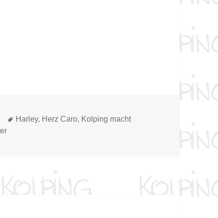
gorien
Schlagwörter
Harley
,
Herz Caro
,
Kolping macht
er