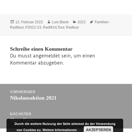
Veröffentlicht
Autor
Kategorien
Schlagwörter
12. Februar 2022
Luis Blank
2022
Familien-
am
Radltour
,
P2022-23
,
RadlKULTour
,
Radtour
Schreibe einen Kommentar
Du musst
angemeldet
sein, um einen
Kommentar abzugeben.
Beitragsnavigation
VORHERIGER
Vorheriger
Nikolausaktion 2021
Beitrag:
NÄCHSTER
Nächster
Herz Caro
Durch die weitere Nutzung der Seite stimmst du der Verwendung
Beitrag:
AKZEPTIEREN
von Cookies zu.
Weitere Informationen