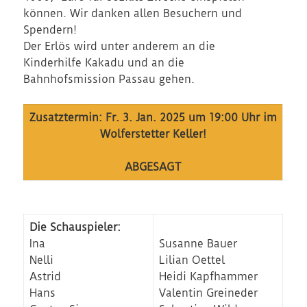
können. Wir danken allen Besuchern und
Spendern!
Der Erlös wird unter anderem an die
Kinderhilfe Kakadu und an die
Bahnhofsmission Passau gehen.
Zusatztermin: Fr. 3. Jan. 2025 um 19:00 Uhr im
Wolferstetter Keller!
ABGESAGT
Die Schauspieler:
Ina
Susanne Bauer
Nelli
Lilian Oettel
Astrid
Heidi Kapfhammer
Hans
Valentin Greineder