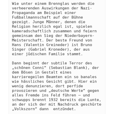
Wie unter einem Brennglas werden die 
verheerenden Auswirkungen der Nazi-
Propaganda am Beispiel einer 
Fußballmannschaft auf der Bühne 
gezeigt. Junge Männer, denen die 
Religion herzlich egal ist, spielen 
kameradschaftlich zusammen und feiern 
gemeinsam den Sieg der Niederbayern-
Meisterschaft. Der beste Freund von 
Hans (Valentin Greineder) ist Bruno 
Singer (Gabriel Kroneder), der aus 
einer jüdischen Familie stammt. 
Dann beginnt der subtile Terror des 
„schönen Conni“ (Sebastian Blank), der 
dem Bösen in Gestalt eines 
karrieregeilen Beamten ein so banales 
wie hässliches Gesicht gibt. Hier ein 
wenig denunzieren, dort perfide 
provozieren und „deutsche Werte“ gegen 
alles Fremde ins Feld führen – und 
schwupps brennt 1932 bereits die Lunte, 
an der sich der mit Nachdruck geschürte 
„Volkszorn“ dann  entzündet. 