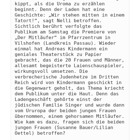
kippt, als die Uroma zu erzählen 
beginnt. Denn der Laden hat eine 
Geschichte: „Wir stehen mitten in einem 
Tatort!“, sagt Nelli betroffen.
Sichtlich berührt verfolgte das 
Publikum am Samstag die Premiere von 
„Der Mitläufer“ im Pfarrzentrum in 
Vilshofen (Landkreis Passau). Wieder 
einmal hat Andreas Kindermann ein 
geniales Theaterstück zu Papier 
gebracht, das die 20 Frauen und Männer, 
allesamt begeisterte Laienschauspieler, 
wirkungsvoll umsetzen. Die 
verbrecherische Judenhetze im Dritten 
Reich wird von Kindermann geschickt in 
die Gegenwart geholt, das Thema kriecht 
dem Publikum unter die Haut. Denn das 
Ladengeschäft gehörte einst der 
jüdischen Familie Singer und wurde dann 
vom Ururopa der beiden jungen Frauen 
übernommen, einem gehorsamen Mitläufer. 
Wie kam es dazu, fragen sich die beiden 
jungen Frauen (Susanne Bauer/Lilian 
Oettel) betroffen? 