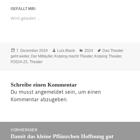
GEFÄLLT MIR:
Wird geladen …
Veröffentlicht
Autor
Kategorien
Schlagwörter
7. Dezember 2024
Luis Blank
2024
Das Theater
am
geht weiter
,
Der Mitläufer
,
Kolping macht Theater
,
Kolping Theater
,
P2024-25
,
Theater
Schreibe einen Kommentar
Du musst
angemeldet
sein, um einen
Kommentar abzugeben.
Beitragsnavigation
VORHERIGER
Vorheriger
Damit das kleine Pflänzchen Hoffnung gut