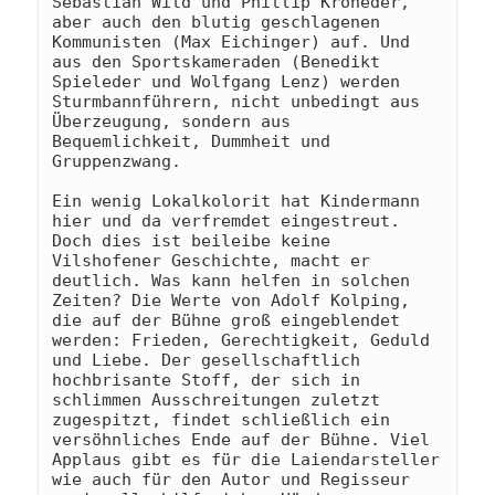
Sebastian Wild und Phillip Kroneder, 
aber auch den blutig geschlagenen 
Kommunisten (Max Eichinger) auf. Und 
aus den Sportskameraden (Benedikt 
Spieleder und Wolfgang Lenz) werden 
Sturmbannführern, nicht unbedingt aus 
Überzeugung, sondern aus
Bequemlichkeit, Dummheit und 
Gruppenzwang. 
Ein wenig Lokalkolorit hat Kindermann 
hier und da verfremdet eingestreut. 
Doch dies ist beileibe keine 
Vilshofener Geschichte, macht er 
deutlich. Was kann helfen in solchen 
Zeiten? Die Werte von Adolf Kolping, 
die auf der Bühne groß eingeblendet 
werden: Frieden, Gerechtigkeit, Geduld 
und Liebe. Der gesellschaftlich 
hochbrisante Stoff, der sich in 
schlimmen Ausschreitungen zuletzt 
zugespitzt, findet schließlich ein 
versöhnliches Ende auf der Bühne. Viel 
Applaus gibt es für die Laiendarsteller 
wie auch für den Autor und Regisseur 