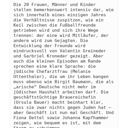
Die 20 Frauen, Männer und Kinder 
stellen bemerkenswert intensiv dar, wie 
sich innerhalb eines einzigen Jahres 
die Verhältnisse zuspitzen, wie ein 
Keil zwischen die Fußballfreunde 
getrieben wird und sich ihre Wege 
trennen: der eine wird Mitläufer, der 
andere wird zum Gejagten. Die 
Entwicklung der Freunde wird 
eindrucksvoll von Valentin Greineder 
und Garbriel Kroneder gezeigt. Aber 
auch die kleinen Episoden am Rande 
sprechen eine klare Sprache: die 
jüdische Chefarztfrau (Melanie 
Uttenthaler), die um ihr Leben bangen 
muss ebenso wie Birgit Baumann, die als 
„arische“ Deutsche nicht mehr im 
jüdischen Haushalt arbeiten darf. Die 
geschäftstüchtige Brauereichefin 
(Ursula Bauer) macht beinhart klar, 
dass sie zwar nichts gegen Juden hat – 
aber Geschäft ist nun mal Geschäft. Und 
Fiona Oettel sowie Johanna Kapfhammer 
zeigen, wie bequem es ist, mit dem 
Strom zu schwimmen. 