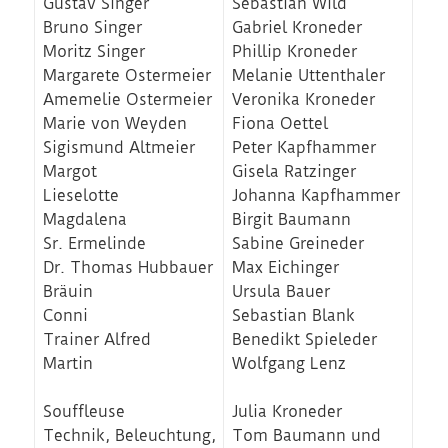
Gustav Singer
Sebastian Wild
Bruno Singer
Gabriel Kroneder
Moritz Singer
Phillip Kroneder
Margarete Ostermeier
Melanie Uttenthaler
Amemelie Ostermeier
Veronika Kroneder
Marie von Weyden
Fiona Oettel
Sigismund Altmeier
Peter Kapfhammer
Margot
Gisela Ratzinger
Lieselotte
Johanna Kapfhammer
Magdalena
Birgit Baumann
Sr. Ermelinde
Sabine Greineder
Dr. Thomas Hubbauer
Max Eichinger
Bräuin
Ursula Bauer
Conni
Sebastian Blank
Trainer Alfred
Benedikt Spieleder
Martin
Wolfgang Lenz
Souffleuse
Julia Kroneder
Technik, Beleuchtung,
Tom Baumann und