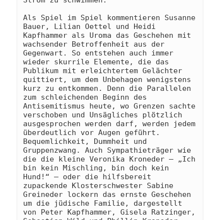
Als Spiel im Spiel kommentieren Susanne 
Bauer, Lilian Oettel und Heidi 
Kapfhammer als Uroma das Geschehen mit 
wachsender Betroffenheit aus der 
Gegenwart. So entstehen auch immer 
wieder skurrile Elemente, die das 
Publikum mit erleichtertem Gelächter 
quittiert, um dem Unbehagen wenigstens 
kurz zu entkommen. Denn die Parallelen 
zum schleichenden Beginn des 
Antisemitismus heute, wo Grenzen sachte 
verschoben und Unsägliches plötzlich 
ausgesprochen werden darf, werden jedem 
überdeutlich vor Augen geführt. 
Bequemlichkeit, Dummheit und 
Gruppenzwang. Auch Sympathieträger wie 
die die kleine Veronika Kroneder – „Ich 
bin kein Mischling, bin doch kein 
Hund!“ – oder die hilfsbereit 
zupackende Klosterschwester Sabine 
Greineder lockern das ernste Geschehen 
um die jüdische Familie, dargestellt 
von Peter Kapfhammer, Gisela Ratzinger, 